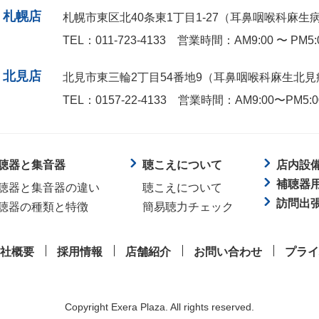
札幌店
札幌市東区北40条東1丁目1-27
（耳鼻咽喉科麻生
TEL：011-723-4133
営業時間：AM9:00 〜 PM5
北見店
北見市東三輪2丁目54番地9
（耳鼻咽喉科麻生北見
TEL：0157-22-4133
営業時間：AM9:00〜PM5:
聴器と集音器
聴こえについて
店内設
補聴器
聴器と集音器の違い
聴こえについて
訪問出
聴器の種類と特徴
簡易聴力チェック
社概要
採用情報
店舗紹介
お問い合わせ
プライ
Copyright Exera Plaza. All rights reserved.