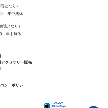
病院となり）
:00
年中無休
病院となり）
00
年中無休
備
用アクセサリー販売
張
バシーポリシー