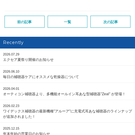
前の記事
一覧
次の記事
Recently
2026.07.29
エクセア夏祭り開催のお知らせ
2026.06.10
毎日の補聴器ケアにオススメな乾燥器について
2026.04.01
オーティコン補聴器より、多機能オールイン耳あな型補聴器”Zeal” が登場！
2026.02.23
ワイデックス補聴器の最新機種”アルーア”に充電式耳あな補聴器のラインナップ
が追加されました！
2025.12.15
年末年始の営業日のお知らせ