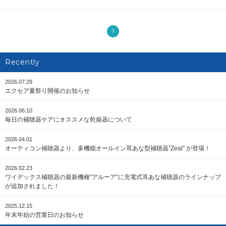
1
Recently
2026.07.29
エクセア夏祭り開催のお知らせ
2026.06.10
毎日の補聴器ケアにオススメな乾燥器について
2026.04.01
オーティコン補聴器より、多機能オールイン耳あな型補聴器”Zeal” が登場！
2026.02.23
ワイデックス補聴器の最新機種”アルーア”に充電式耳あな補聴器のラインナップ
が追加されました！
2025.12.15
年末年始の営業日のお知らせ