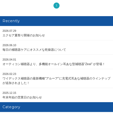
1
Recently
2026.07.29
エクセア夏祭り開催のお知らせ
2026.06.10
毎日の補聴器ケアにオススメな乾燥器について
2026.04.01
オーティコン補聴器より、多機能オールイン耳あな型補聴器”Zeal” が登場！
2026.02.23
ワイデックス補聴器の最新機種”アルーア”に充電式耳あな補聴器のラインナップ
が追加されました！
2025.12.15
年末年始の営業日のお知らせ
Category