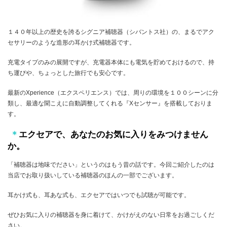
１４０年以上の歴史を誇るシグニア補聴器（シバントス社）の、まるでアク
セサリーのような造形の耳かけ式補聴器です。
充電タイプのみの展開ですが、充電器本体にも電気を貯めておけるので、持
ち運びや、ちょっとした旅行でも安心です。
最新のXperience（エクスペリエンス）では、周りの環境を１００シーンに分
類し、最適な聞こえに自動調整してくれる『Xセンサー』を搭載しておりま
す。
＊
エクセアで、あなたのお気に入りをみつけません
か。
「補聴器は地味でださい」というのはもう昔の話です。今回ご紹介したのは
当店でお取り扱いしている補聴器のほんの一部でございます。
耳かけ式も、耳あな式も、エクセアではいつでも試聴が可能です。
ぜひお気に入りの補聴器を身に着けて、かけがえのない日常をお過ごしくだ
さい。