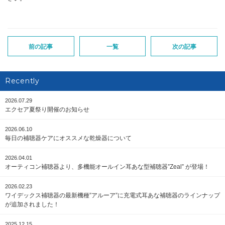
前の記事
一覧
次の記事
Recently
2026.07.29
エクセア夏祭り開催のお知らせ
2026.06.10
毎日の補聴器ケアにオススメな乾燥器について
2026.04.01
オーティコン補聴器より、多機能オールイン耳あな型補聴器”Zeal” が登場！
2026.02.23
ワイデックス補聴器の最新機種”アルーア”に充電式耳あな補聴器のラインナップ
が追加されました！
2025.12.15